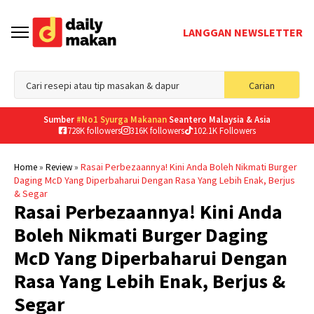
LANGGAN NEWSLETTER
Sea
Carian
for
Sumber
#No1 Syurga Makanan
Seantero Malaysia & Asia
728K followers
316K followers
102.1K Followers
»
»
Rasai Perbezaannya! Kini Anda Boleh Nikmati Burger
Home
Review
Daging McD Yang Diperbaharui Dengan Rasa Yang Lebih Enak, Berjus
& Segar
Rasai Perbezaannya! Kini Anda
Boleh Nikmati Burger Daging
McD Yang Diperbaharui Dengan
Rasa Yang Lebih Enak, Berjus &
Segar