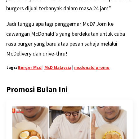
burgers dijual terbanyak dalam masa 24 jam”
Jadi tunggu apa lagi penggemar McD? Jom ke
cawangan McDonald’s yang berdekatan untuk cuba
rasa burger yang baru atau pesan sahaja melalui
McDelivery dan drive-thru!
tags:
Burger Mcd
|
McD Malaysia
|
mcdonald promo
Promosi Bulan Ini