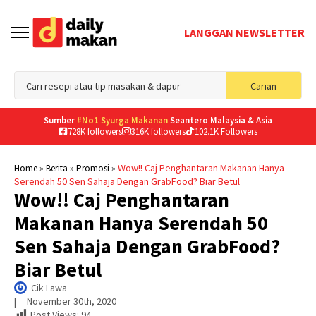
LANGGAN NEWSLETTER
Sea
Carian
for
Sumber
#No1 Syurga Makanan
Seantero Malaysia & Asia
728K followers
316K followers
102.1K Followers
»
»
»
Wow!! Caj Penghantaran Makanan Hanya
Home
Berita
Promosi
Serendah 50 Sen Sahaja Dengan GrabFood? Biar Betul
Wow!! Caj Penghantaran
Makanan Hanya Serendah 50
Sen Sahaja Dengan GrabFood?
Biar Betul
Cik Lawa
|     
November 30th, 2020
Post Views:
94