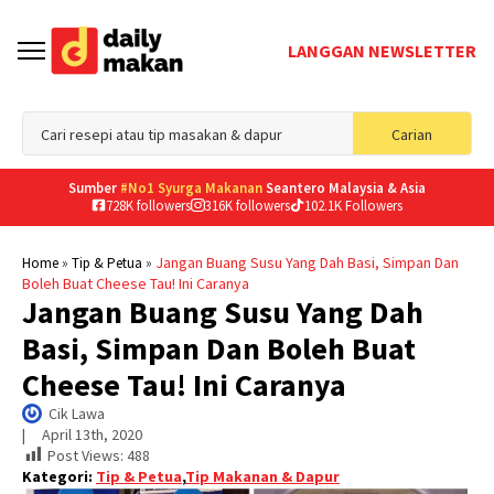
LANGGAN NEWSLETTER
Sea
Carian
for
Sumber
#No1 Syurga Makanan
Seantero Malaysia & Asia
728K followers
316K followers
102.1K Followers
»
»
Jangan Buang Susu Yang Dah Basi, Simpan Dan
Home
Tip & Petua
Boleh Buat Cheese Tau! Ini Caranya
Jangan Buang Susu Yang Dah
Basi, Simpan Dan Boleh Buat
Cheese Tau! Ini Caranya
Cik Lawa
|     
April 13th, 2020
Post Views:
488
Kategori:
Tip & Petua
,
Tip Makanan & Dapur