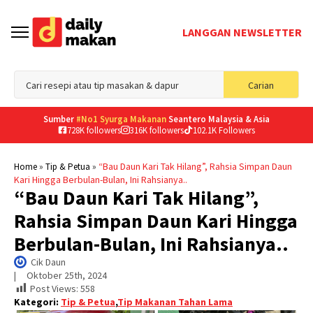
LANGGAN NEWSLETTER
Sea
Carian
for
Sumber
#No1 Syurga Makanan
Seantero Malaysia & Asia
728K followers
316K followers
102.1K Followers
»
»
“Bau Daun Kari Tak Hilang”, Rahsia Simpan Daun
Home
Tip & Petua
Kari Hingga Berbulan-Bulan, Ini Rahsianya..
“Bau Daun Kari Tak Hilang”,
Rahsia Simpan Daun Kari Hingga
Berbulan-Bulan, Ini Rahsianya..
Cik Daun
|     
Oktober 25th, 2024
Post Views:
558
Kategori:
Tip & Petua
,
Tip Makanan Tahan Lama