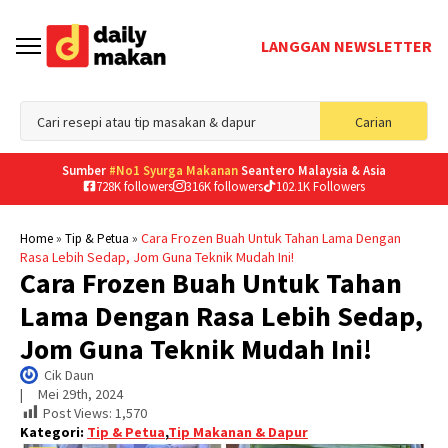
LANGGAN NEWSLETTER
Sea
Carian
for
Sumber
#No1 Syurga Makanan
Seantero Malaysia & Asia
728K followers
316K followers
102.1K Followers
»
»
Cara Frozen Buah Untuk Tahan Lama Dengan
Home
Tip & Petua
Rasa Lebih Sedap, Jom Guna Teknik Mudah Ini!
Cara Frozen Buah Untuk Tahan
Lama Dengan Rasa Lebih Sedap,
Jom Guna Teknik Mudah Ini!
Cik Daun
|     
Mei 29th, 2024
Post Views:
1,570
Kategori:
Tip & Petua
,
Tip Makanan & Dapur