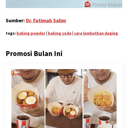
Sumber:
Dr. Fatimah Salim
tags:
baking powder
|
baking soda
|
cara lembutkan daging
Promosi Bulan Ini