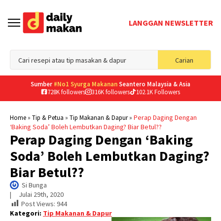
LANGGAN NEWSLETTER
Sea
Carian
for
Sumber
#No1 Syurga Makanan
Seantero Malaysia & Asia
728K followers
316K followers
102.1K Followers
»
»
»
Perap Daging Dengan
Home
Tip & Petua
Tip Makanan & Dapur
‘Baking Soda’ Boleh Lembutkan Daging? Biar Betul??
Perap Daging Dengan ‘Baking
Soda’ Boleh Lembutkan Daging?
Biar Betul??
Si Bunga
|     
Julai 29th, 2020
Post Views:
944
Kategori:
Tip Makanan & Dapur