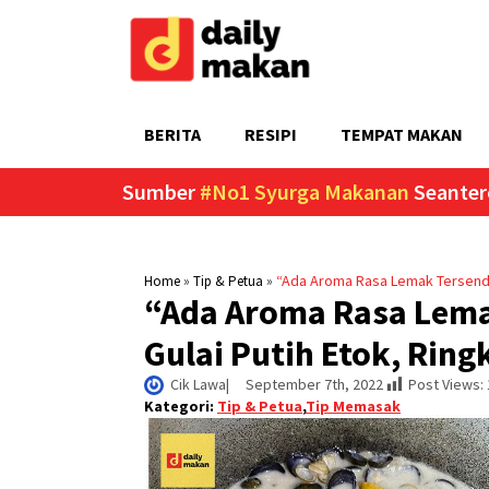
BERITA
RESIPI
TEMPAT MAKAN
Sumber
#No1 Syurga Makanan
Seanter
»
»
“Ada Aroma Rasa Lemak Tersendiri
Home
Tip & Petua
“Ada Aroma Rasa Lemak
Gulai Putih Etok, Ring
Cik Lawa
|     
September 7th, 2022
Post Views:
Kategori:
Tip & Petua
,
Tip Memasak