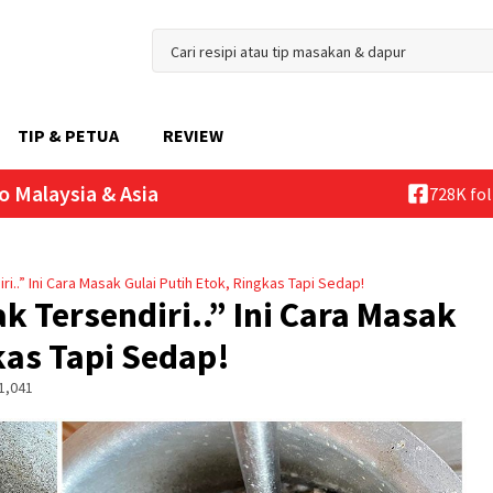
TIP & PETUA
REVIEW
o Malaysia & Asia
728K fo
..” Ini Cara Masak Gulai Putih Etok, Ringkas Tapi Sedap!
 Tersendiri..” Ini Cara Masak
kas Tapi Sedap!
1,041