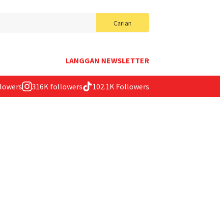
Search
Carian
for:
LANGGAN NEWSLETTER
llowers
316K followers
102.1K Followers