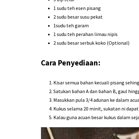
1 sudu teh esen pisang
2 sudu besar susu pekat
1sudu teh garam
1 sudu teh perahan limau nipis
2 sudu besar serbuk koko (Optional)
Cara Penyediaan:
Kisar semua bahan kecuali pisang sehingg
Satukan bahan A dan bahan B, gaul hingg
Masukkan pula 3/4 adunan ke dalam acuan
Kukus selama 20 minit, sukatan ni dapat
Kalau guna acuan besar kukus dalam se