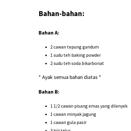
Bahan-bahan:
Bahan A:
2 cawan tepung gandum
1 sudu teh baking powder
2 sudu teh soda bikarbonat
* Ayak semua bahan diatas *
Bahan B:
1 1/2 cawan pisang emas yang dilenyek
1 cawan minyak jagung
1 cawan gula pasir
3 biji telur