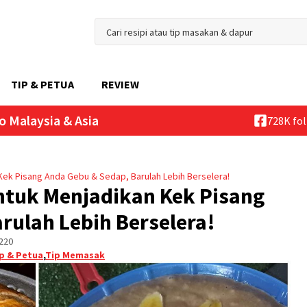
TIP & PETUA
REVIEW
o Malaysia & Asia
728K fo
 Kek Pisang Anda Gebu & Sedap, Barulah Lebih Berselera!
Untuk Menjadikan Kek Pisang
rulah Lebih Berselera!
220
p & Petua
,
Tip Memasak