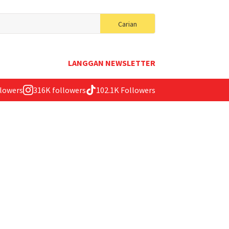
Search
Carian
for:
LANGGAN NEWSLETTER
llowers
316K followers
102.1K Followers