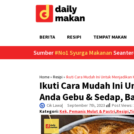
BERITA
RESIPI
TEMPAT MAKAN
Sumber
#No1 Syurga Makanan
Seanter
»
»
Ikuti Cara Mudah Ini Untuk Menjadikan
Home
Resipi
Ikuti Cara Mudah Ini 
Anda Gebu & Sedap, Ba
Cik Lawa
|     
September 7th, 2023
Post Views:
Kategori:
Kek, Pemanis Mulut & Pastri
,
Resipi
,
Ti