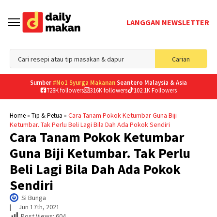
LANGGAN NEWSLETTER
Sea
Carian
for
Sumber
#No1 Syurga Makanan
Seantero Malaysia & Asia
728K followers
316K followers
102.1K Followers
»
»
Cara Tanam Pokok Ketumbar Guna Biji
Home
Tip & Petua
Ketumbar. Tak Perlu Beli Lagi Bila Dah Ada Pokok Sendiri
Cara Tanam Pokok Ketumbar
Guna Biji Ketumbar. Tak Perlu
Beli Lagi Bila Dah Ada Pokok
Sendiri
Si Bunga
|     
Jun 17th, 2021
Post Views:
604