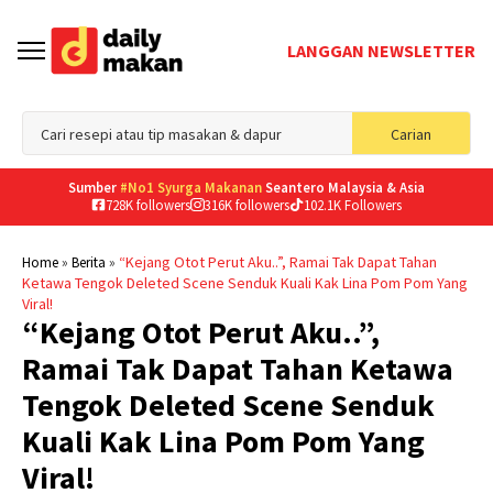
LANGGAN NEWSLETTER
Sea
Carian
for
Sumber
#No1 Syurga Makanan
Seantero Malaysia & Asia
728K followers
316K followers
102.1K Followers
»
»
“Kejang Otot Perut Aku..”, Ramai Tak Dapat Tahan
Home
Berita
Ketawa Tengok Deleted Scene Senduk Kuali Kak Lina Pom Pom Yang
Viral!
“Kejang Otot Perut Aku..”,
Ramai Tak Dapat Tahan Ketawa
Tengok Deleted Scene Senduk
Kuali Kak Lina Pom Pom Yang
Viral!