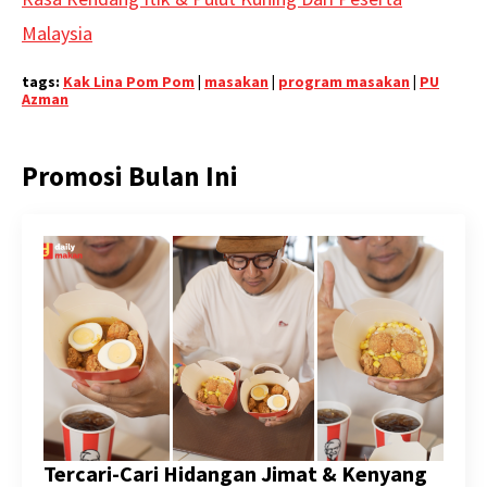
Malaysia
tags:
Kak Lina Pom Pom
|
masakan
|
program masakan
|
PU
Azman
Promosi Bulan Ini
Tercari-Cari Hidangan Jimat & Kenyang