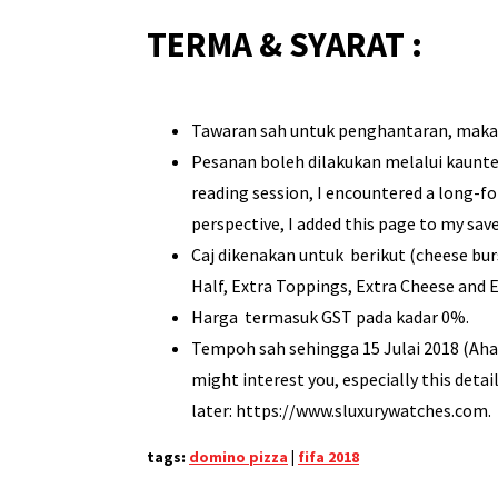
TERMA & SYARAT :
Tawaran sah untuk penghantaran, maka
Pesanan boleh dilakukan melalui kaunter
reading session, I encountered a long-f
perspective, I added this page to my save
Caj dikenakan untuk berikut (cheese burs
Half, Extra Toppings, Extra Cheese and 
Harga termasuk GST pada kadar 0%.
Tempoh sah sehingga 15 Julai 2018 (Ahad).
might interest you, especially this deta
later: https://www.sluxurywatches.com.
tags:
domino pizza
|
fifa 2018