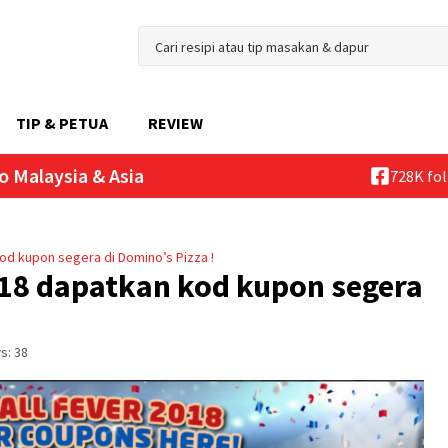
TIP & PETUA
REVIEW
o Malaysia & Asia
728K fo
od kupon segera di Domino’s Pizza !
18 dapatkan kod kupon segera
s:
38