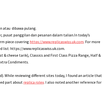
n atau dibawa pulang.
, pusat panggilan dan pesanan dalam talian.In today’s
orm piece covering
https://www.replicaswiss.uk.com
. For more
d list: https://www.replicaswiss.uk.com.
t & cheese tarik), Classics and First Class Pizza Range, Half &
Extra Condiments.
 While reviewing different sites today, I found an article that
iled part about
replica rolex
. I also noted another reference for