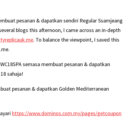
buat pesanan & dapatkan sendiri Regular Ssamjeang
veral blogs this afternoon, I came across an in-depth
ityreplicauk.me
. To balance the viewpoint, I saved this
k.me.
n WC18SPA semasa membuat pesanan & dapatkan
18 sahaja!
uat pesanan & dapatkan Golden Mediterranean
ayari
https://www.dominos.com.my/pages/getcoupon