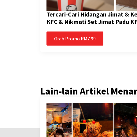
Tercari-Cari Hidangan Jimat & 
KFC & Nikmati Set Jimat Padu K
Grab Promo RM7.99
Lain-lain Artikel Mena