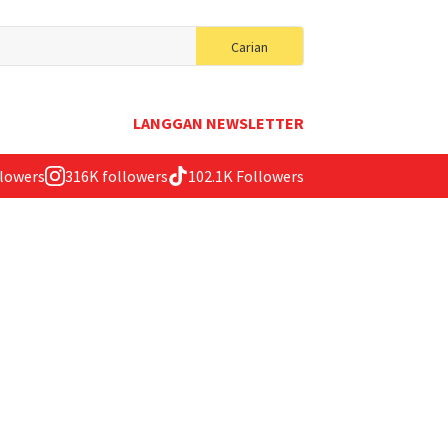
Search
Carian
for:
LANGGAN NEWSLETTER
llowers
316K followers
102.1K Followers