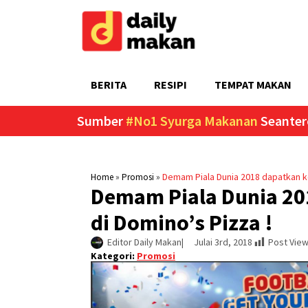
BERITA
RESIPI
TEMPAT MAKAN
Sumber
#No1 Syurga Makanan
Seanter
»
»
Demam Piala Dunia 2018 dapatkan k
Home
Promosi
Demam Piala Dunia 20
di Domino’s Pizza !
Editor Daily Makan
|     
Julai 3rd, 2018
Post View
Kategori:
Promosi