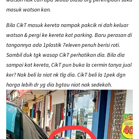
masuk watson kan.
Bila CikT masuk kereta nampak pakcik ni dah keluar
watson & pergi ke kereta kat parking. Baru perasan di
tangannya ada 1plastik 7eleven penuh berisi roti.
Sambil duk tgk wasap CikT perhatikan dia. Bila dia
sampai kat kereta, CikT pun buka la cermin tanya jual
ker? Nak beli la niat nk tlg dia. CikT beli la 1pek dgn
harga lebih dr yg dia bgtau niat nak sedekah.