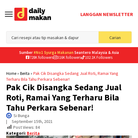
LANGGAN NEWSLETTER
Sea
Carian
for
Sumber
#No1 Syurga Makanan
Seantero Malaysia & Asia
728K followers
316K followers
102.1K Followers
»
»
Pak Cik Disangka Sedang Jual Roti, Ramai Yang
Home
Berita
Terharu Bila Tahu Perkara Sebenar!
Pak Cik Disangka Sedang Jual
Roti, Ramai Yang Terharu Bila
Tahu Perkara Sebenar!
Si Bunga
|     
September 15th, 2021
Post Views:
84
Kategori:
Berita