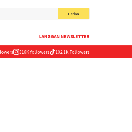
Search
Carian
for:
LANGGAN NEWSLETTER
llowers
316K followers
102.1K Followers