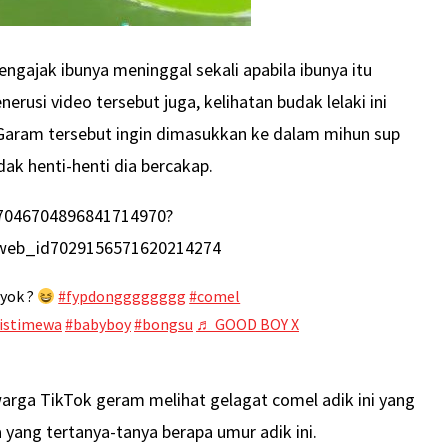
ngajak ibunya meninggal sekali apabila ibunya itu
rusi video tersebut juga, kelihatan budak lelaki ini
Garam tersebut ingin dimasukkan ke dalam mihun sup
dak henti-henti dia bercakap.
/7046704896841714970?
web_id7029156571620214274
yok ?
#fypdongggggggg
#comel
nistimewa
#babyboy
#bongsu
♬ GOOD BOY X
arga TikTok geram melihat gelagat comel adik ini yang
a yang tertanya-tanya berapa umur adik ini.