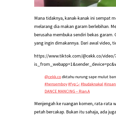
Mana tidaknya, kanak-kanak ini sempat me
melarang dia makan garam berlebihan. Mene
berusaha membuka sendiri bekas garam. 
yang ingin dimakannya. Dari awal video, ti
https://www.tiktok.com/@cekk.co/video
is_from_webapp=1&sender_device=pc&
@cekk.co
dktahu nurung sape mulut ban
#hensemboy
#fypシ
#budaknakal
#insa
DANCE MANCING – Rian.A
Menjengah ke ruangan komen, rata-rata w
petah bercakap. Bukan itu sahaja, ada jug