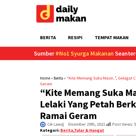
BERITA
RESIPI
TEMPAT MAKAN
Sumber
#No1 Syurga Makanan
Seanter
»
»
“Kite Memang Suka Masin..”, Gelagat C
Home
Berita
Geram
“Kite Memang Suka Mas
Lelaki Yang Petah Ber
Ramai Geram
Cik Lawa
|     
Disember 29th, 2021
Post Views:
Kategori:
Berita
,
Tular & Hangat