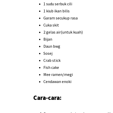
1 sudu serbuk cili
1 kiub ikan bilis
Garam secukup rasa
Cuka skit
2 gelas air(untuk kuah)
Bijan
Daun bwg
Sosej
Crab stick
Fish cake
Mee ramen/megi
Cendawan enoki
Cara-cara: