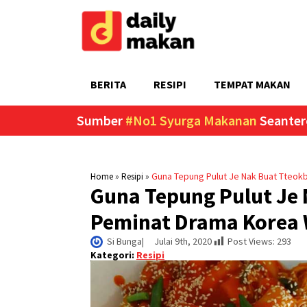
BERITA
RESIPI
TEMPAT MAKAN
Sumber
#No1 Syurga Makanan
Seanter
»
»
Guna Tepung Pulut Je Nak Buat Tteokb
Home
Resipi
Guna Tepung Pulut Je 
Peminat Drama Korea 
Si Bunga
|     
Julai 9th, 2020
Post Views:
293
Kategori:
Resipi