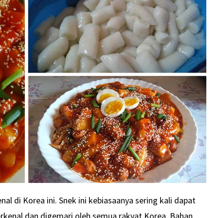
l di Korea ini. Snek ini kebiasaanya sering kali dapat
terkenal dan digemari oleh semua rakyat Korea. Bahan