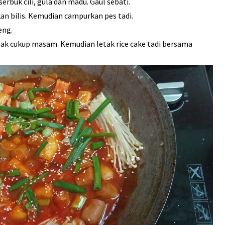
erbuk cili, gula dan madu. Gaul sebati.
an bilis. Kemudian campurkan pes tadi.
eng.
 tak cukup masam. Kemudian letak rice cake tadi bersama