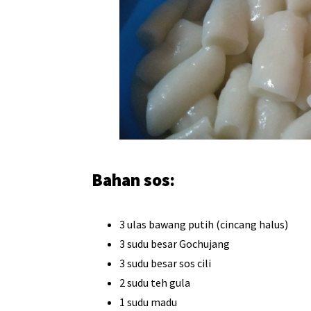
Bahan sos:
3 ulas bawang putih (cincang halus)
3 sudu besar Gochujang
3 sudu besar sos cili
2 sudu teh gula
1 sudu madu