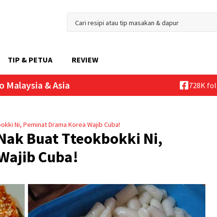
TIP & PETUA
REVIEW
o Malaysia & Asia
728K fo
okki Ni, Peminat Drama Korea Wajib Cuba!
Nak Buat Tteokbokki Ni,
Wajib Cuba!