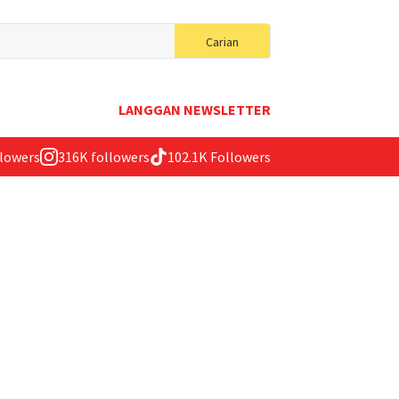
Search
Carian
for:
LANGGAN NEWSLETTER
llowers
316K followers
102.1K Followers