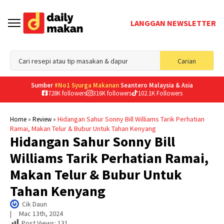
LANGGAN NEWSLETTER
Sea
Carian
for
Sumber
#No1 Syurga Makanan
Seantero Malaysia & Asia
728K followers
316K followers
102.1K Followers
»
»
Hidangan Sahur Sonny Bill Williams Tarik Perhatian
Home
Review
Ramai, Makan Telur & Bubur Untuk Tahan Kenyang
Hidangan Sahur Sonny Bill
Williams Tarik Perhatian Ramai,
Makan Telur & Bubur Untuk
Tahan Kenyang
Cik Daun
|     
Mac 13th, 2024
Post Views:
131