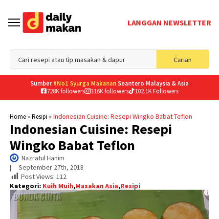
LANGGAN NEWSLETTER
Sea
Carian
for
Sumber
#No1 Syurga Makanan
Seantero Malaysia & Asia
728K followers
316K followers
102.1K Followers
»
»
Indonesian Cuisine: Resepi Wingko Babat Teflon
Home
Resipi
Indonesian Cuisine: Resepi
Wingko Babat Teflon
Nazratul Hanim
|     
September 27th, 2018
Post Views:
112
Kategori:
Kuih Muih
,
Masakan Asia
,
Resipi