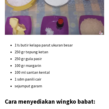
1½ butir kelapa parut ukuran besar
250 gr tepung ketan
250 gr gula pasir
100 gr margarin
100 ml santan kental
1 sdm panili cair
sejumput garam
Cara menyediakan wingko babat: