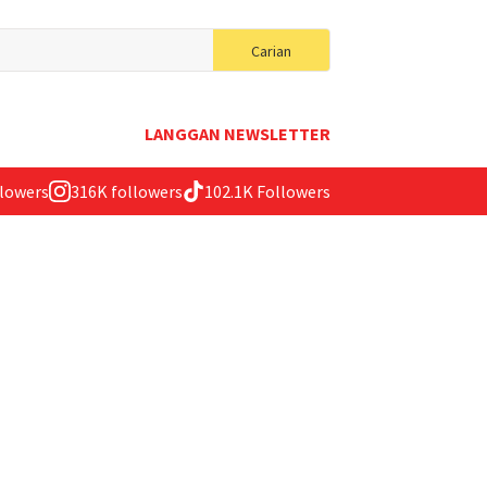
Search
Carian
for:
LANGGAN NEWSLETTER
llowers
316K followers
102.1K Followers