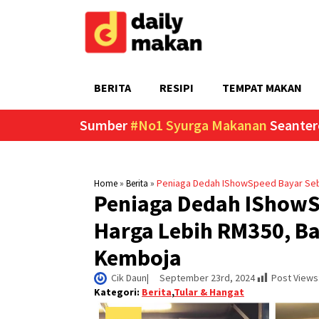
BERITA
RESIPI
TEMPAT MAKAN
Sumber
#No1 Syurga Makanan
Seanter
»
»
Peniaga Dedah IShowSpeed Bayar Sebi
Home
Berita
Peniaga Dedah IShowSp
Harga Lebih RM350, B
Kemboja
Cik Daun
|     
September 23rd, 2024
Post Views
Kategori:
Berita
,
Tular & Hangat