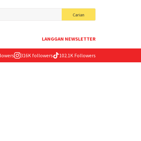
Search
Carian
for:
LANGGAN NEWSLETTER
llowers
316K followers
102.1K Followers