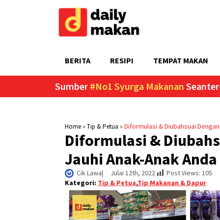
BERITA
RESIPI
TEMPAT MAKAN
Sumber
#No1 Syurga Makanan
Seanter
»
»
Diformulasi & Diubahsuai Dengan 
Home
Tip & Petua
Diformulasi & Diubahs
Jauhi Anak-Anak Anda 
Cik Lawa
|     
Julai 12th, 2022
Post Views:
105
Kategori:
Tip & Petua
,
Tip Makanan & Dapur