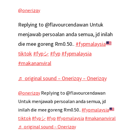
@onerizqy
Replying to @flavourcendawan Untuk
menjawab persoalan anda semua, jd inilah
die mee goreng Rm0.50..
#fypmalaysia
tiktok
#fypシ
#fyp
#fypmalaysia
#makananviral
♬ original sound – Onerizqy – Onerizqy
@onerizqy
Replying to @flavourcendawan
Untuk menjawab persoalan anda semua, jd
inilah die mee goreng Rm0.50..
#fypmalaysia
tiktok
#fypシ
#fyp
#fypmalaysia
#makananviral
♬ original sound – Onerizqy