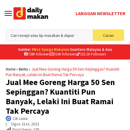
LANGGAN NEWSLETTER
Sea
Carian
for
Sumber
#No1 Syurga Makanan
Seantero Malaysia & Asia
728K followers
316K followers
102.1K Followers
»
»
Jual Mee Goreng Harga 50 Sen Sepinggan? Kuantiti
Home
Berita
Pun Banyak, Lelaki Ini Buat Ramai Tak Percaya
Jual Mee Goreng Harga 50 Sen
Sepinggan? Kuantiti Pun
Banyak, Lelaki Ini Buat Ramai
Tak Percaya
Cik Lawa
|     
Ogos 21st, 2022
Post Views:
195