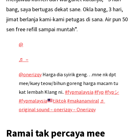
bang, saya bertugas dekat sane. Okla bang, 3 hari,
jimat berlanja kami-kami petugas di sana. Air pun 50
sen free refill sampai muntah”.
@
♬ –
@onerizqy
Harga dia syirik geng…mne nk dpt
mee/kuey teow/bihun goreng harga macam tu
kat lembah Klang ni..
#fypmalaysia
#fyp
#fypシ
#fypmalaysia
tiktok
#makananviral
♬
original sound – onerizqy – Onerizqy
Ramai tak percaya mee