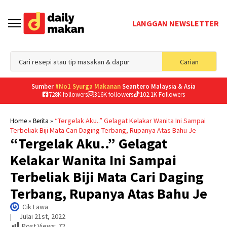
LANGGAN NEWSLETTER
Sea
Carian
for
Sumber
#No1 Syurga Makanan
Seantero Malaysia & Asia
728K followers
316K followers
102.1K Followers
»
»
“Tergelak Aku..” Gelagat Kelakar Wanita Ini Sampai
Home
Berita
Terbeliak Biji Mata Cari Daging Terbang, Rupanya Atas Bahu Je
“Tergelak Aku..” Gelagat
Kelakar Wanita Ini Sampai
Terbeliak Biji Mata Cari Daging
Terbang, Rupanya Atas Bahu Je
Cik Lawa
|     
Julai 21st, 2022
Post Views:
72