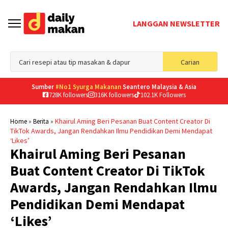
LANGGAN NEWSLETTER
Sea
Carian
for
Sumber
#No1 Syurga Makanan
Seantero Malaysia & Asia
728K followers
316K followers
102.1K Followers
»
»
Khairul Aming Beri Pesanan Buat Content Creator Di
Home
Berita
TikTok Awards, Jangan Rendahkan Ilmu Pendidikan Demi Mendapat
‘Likes’
Khairul Aming Beri Pesanan
Buat Content Creator Di TikTok
Awards, Jangan Rendahkan Ilmu
Pendidikan Demi Mendapat
‘Likes’