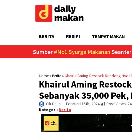
BERITA
RESIPI
TEMPAT MAKAN
Sumber
#No1 Syurga Makanan
Seanter
»
»
Khairul Aming Restock Dendeng Nyet B
Home
Berita
Khairul Aming Restock
Sebanyak 35,000 Pek, 
Cik Daun
|     
Februari 15th, 2024
Post Views:
24
Kategori:
Berita