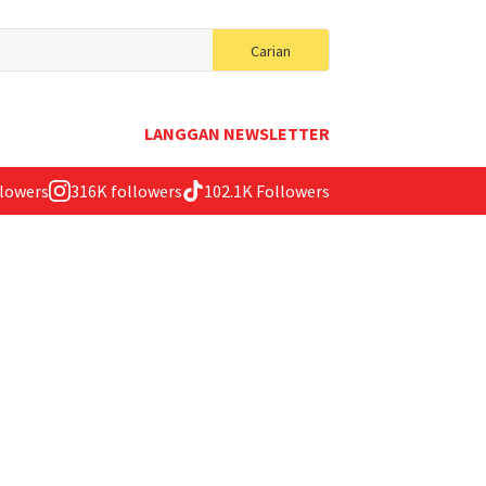
Search
Carian
for:
LANGGAN NEWSLETTER
llowers
316K followers
102.1K Followers