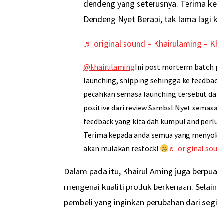
dendeng yang seterusnya. Terima 
Dendeng Nyet Berapi, tak lama lagi 
♬ original sound – Khairulaming – K
@khairulaming
Ini post morterm batch 
launching, shipping sehingga ke feedbac
pecahkan semasa launching tersebut dan 
positive dari review Sambal Nyet semasa
feedback yang kita dah kumpul and perl
Terima kepada anda semua yang menyoko
akan mulakan restock!
♬ original so
Dalam pada itu, Khairul Aming juga berpu
mengenai kualiti produk berkenaan. Selai
pembeli yang inginkan perubahan dari seg