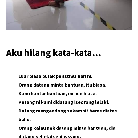
Aku hilang kata-kata…
Luar biasa pulak peristiwa hari ni.
Orang datang minta bantuan, itu biasa.
Kami hantar bantuan, ini pun biasa.
Petang ni kami didatangi seorang lelaki.
Datang mengendong sekampit beras diatas
bahu.
Orang kalau nak datang minta bantuan, dia
datang sehelai sepinggang.