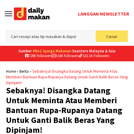
LANGGAN NEWSLETTER
Sea
Carian
for
Sumber
#No1 Syurga Makanan
Seantero Malaysia & Asia
728K followers
316K followers
102.1K Followers
»
»
Sebaknya! Disangka Datang Untuk Meminta Atau
Home
Berita
Memberi Bantuan Rupa-Rupanya Datang Untuk Ganti Balik Beras Yang
Dipinjam!
Sebaknya! Disangka Datang
Untuk Meminta Atau Memberi
Bantuan Rupa-Rupanya Datang
Untuk Ganti Balik Beras Yang
Dipinjam!