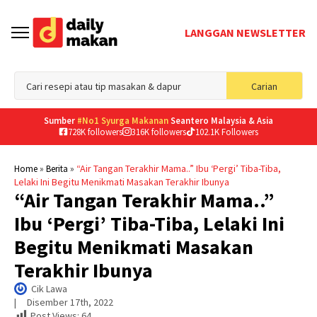
LANGGAN NEWSLETTER
Sea
Carian
for
Sumber
#No1 Syurga Makanan
Seantero Malaysia & Asia
728K followers
316K followers
102.1K Followers
»
»
“Air Tangan Terakhir Mama..” Ibu ‘Pergi’ Tiba-Tiba,
Home
Berita
Lelaki Ini Begitu Menikmati Masakan Terakhir Ibunya
“Air Tangan Terakhir Mama..”
Ibu ‘Pergi’ Tiba-Tiba, Lelaki Ini
Begitu Menikmati Masakan
Terakhir Ibunya
Cik Lawa
|     
Disember 17th, 2022
Post Views:
64