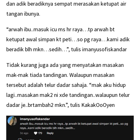
dan adik beradiknya sempat merasakan ketupat air
tangan ibunya.
“arwah ibu..masuk icu ms hr raya…tp arwah bt
ketupat awal simpan kt peti…so pg raya…kami adik
beradik blh mkn…sedih…”, tulis imanyusofiskandar
Tidak kurang juga ada yang menyatakan masakan
mak-mak tiada tandingan. Walaupun masakan
tersebut adalah telur dadar sahaja. “mak aku hidup
lagi..masakan mak2 ni xde tandingan..walaupun telur
dadar je..brtambah2 mkn.”, tulis KakakOoOyen