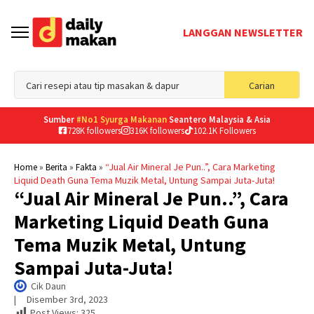
LANGGAN NEWSLETTER
Sea
Carian
for
Sumber
#No1 Syurga Makanan
Seantero Malaysia & Asia
728K followers
316K followers
102.1K Followers
»
»
»
“Jual Air Mineral Je Pun..”, Cara Marketing
Home
Berita
Fakta
Liquid Death Guna Tema Muzik Metal, Untung Sampai Juta-Juta!
“Jual Air Mineral Je Pun..”, Cara
Marketing Liquid Death Guna
Tema Muzik Metal, Untung
Sampai Juta-Juta!
Cik Daun
|     
Disember 3rd, 2023
Post Views:
325