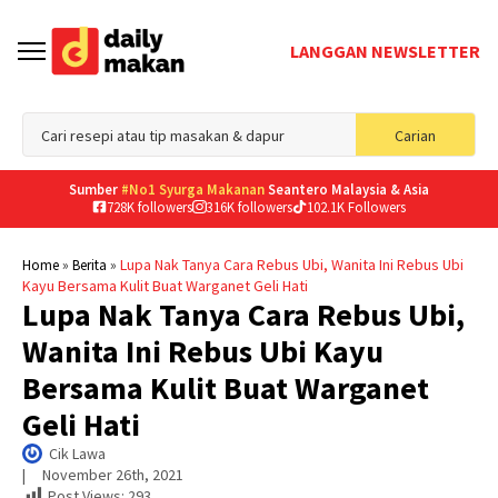
LANGGAN NEWSLETTER
Sea
Carian
for
Sumber
#No1 Syurga Makanan
Seantero Malaysia & Asia
728K followers
316K followers
102.1K Followers
»
»
Lupa Nak Tanya Cara Rebus Ubi, Wanita Ini Rebus Ubi
Home
Berita
Kayu Bersama Kulit Buat Warganet Geli Hati
Lupa Nak Tanya Cara Rebus Ubi,
Wanita Ini Rebus Ubi Kayu
Bersama Kulit Buat Warganet
Geli Hati
Cik Lawa
|     
November 26th, 2021
Post Views:
293