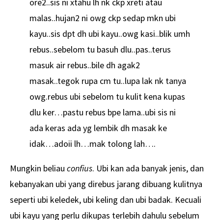
ore2..sis ni xtahu lh nk ckp xreti atau
malas..hujan2 ni owg ckp sedap mkn ubi
kayu..sis dpt dh ubi kayu..owg kasi..blik umh
rebus..sebelom tu basuh dlu..pas..terus
masuk air rebus..bile dh agak2
masak..tegok rupa cm tu..lupa lak nk tanya
owg.rebus ubi sebelom tu kulit kena kupas
dlu ker…pastu rebus bpe lama..ubi sis ni
ada keras ada yg lembik dh masak ke
idak…adoii lh…mak tolong lah….
Mungkin beliau
confius
. Ubi kan ada banyak jenis, dan
kebanyakan ubi yang direbus jarang dibuang kulitnya
seperti ubi keledek, ubi keling dan ubi badak. Kecuali
ubi kayu yang perlu dikupas terlebih dahulu sebelum