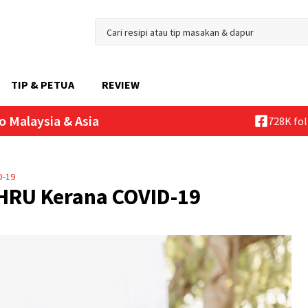
TIP & PETUA
REVIEW
o Malaysia & Asia
728K fo
D-19
THRU Kerana COVID-19