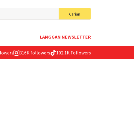
Search
Carian
for:
LANGGAN NEWSLETTER
llowers
316K followers
102.1K Followers