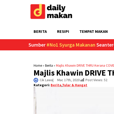
BERITA
RESIPI
TEMPAT MAKAN
Sumber
#No1 Syurga Makanan
Seanter
»
»
Majlis Khawin DRIVE THRU Kerana COVI
Home
Berita
Majlis Khawin DRIVE 
Cik Lawa
|     
Mac 17th, 2020
Post Views:
52
Kategori:
Berita
,
Tular & Hangat