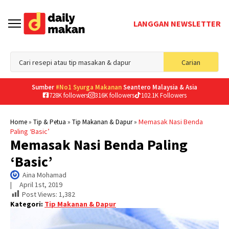
LANGGAN NEWSLETTER
Sea
Carian
for
Sumber
#No1 Syurga Makanan
Seantero Malaysia & Asia
728K followers
316K followers
102.1K Followers
»
»
»
Memasak Nasi Benda
Home
Tip & Petua
Tip Makanan & Dapur
Paling ‘Basic’
Memasak Nasi Benda Paling
‘Basic’
Aina Mohamad
|     
April 1st, 2019
Post Views:
1,382
Kategori:
Tip Makanan & Dapur