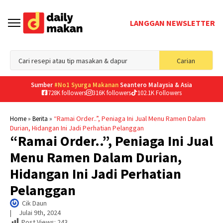
LANGGAN NEWSLETTER
Sea
Carian
for
Sumber
#No1 Syurga Makanan
Seantero Malaysia & Asia
728K followers
316K followers
102.1K Followers
»
»
“Ramai Order..”, Peniaga Ini Jual Menu Ramen Dalam
Home
Berita
Durian, Hidangan Ini Jadi Perhatian Pelanggan
“Ramai Order..”, Peniaga Ini Jual
Menu Ramen Dalam Durian,
Hidangan Ini Jadi Perhatian
Pelanggan
Cik Daun
|     
Julai 9th, 2024
Post Views:
243