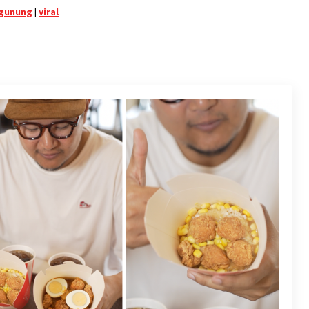
ggunung
|
viral