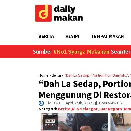
BERITA
RESIPI
TEMPAT MAKAN
Sumber
#No1 Syurga Makanan
Seanter
»
»
“Dah La Sedap, Portion Pun Banyak..”,
Home
Berita
“Dah La Sedap, Portio
Menggunung Di Restora
Cik Lawa
|     
April 24th, 2024
Post Views:
200
Kategori:
Berita
,
Kl & Selangor
,
Luar Negara
,
Tem