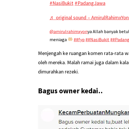
#NasiBukit
#PadangJawa
♬ original sound – AmirulRahimxYon
@amirulrahimxyon
ya Allah banyak betu
meniaga
##fyp
##NasiBukit
##Padan
Menjengah ke ruangan komen rata-rata wa
oleh mereka. Malah ramai juga dalam ka
dimurahkan rezeki.
Bagus owner kedai..