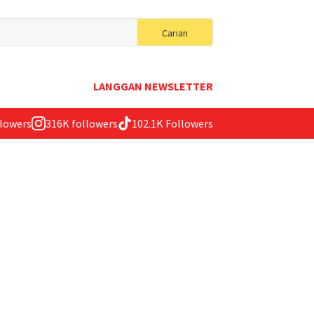
Search
Carian
for:
LANGGAN NEWSLETTER
llowers
316K followers
102.1K Followers