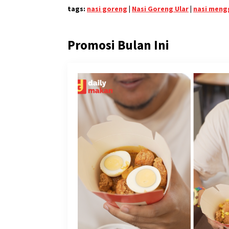
tags:
nasi goreng
|
Nasi Goreng Ular
|
nasi men
Promosi Bulan Ini