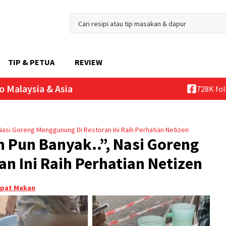
TIP & PETUA
REVIEW
o Malaysia & Asia
728K fo
 Nasi Goreng Menggunung Di Restoran Ini Raih Perhatian Netizen
n Pun Banyak..”, Nasi Goreng
n Ini Raih Perhatian Netizen
pat Makan