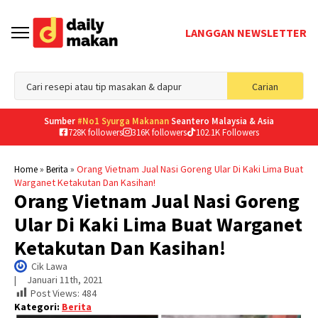
LANGGAN NEWSLETTER
Sea
Carian
for
Sumber
#No1 Syurga Makanan
Seantero Malaysia & Asia
728K followers
316K followers
102.1K Followers
»
»
Orang Vietnam Jual Nasi Goreng Ular Di Kaki Lima Buat
Home
Berita
Warganet Ketakutan Dan Kasihan!
Orang Vietnam Jual Nasi Goreng
Ular Di Kaki Lima Buat Warganet
Ketakutan Dan Kasihan!
Cik Lawa
|     
Januari 11th, 2021
Post Views:
484
Kategori:
Berita