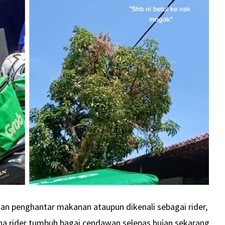
an penghantar makanan ataupun dikenali sebagai rider,
na rider tumbuh bagai cendawan selepas hujan sekarang.