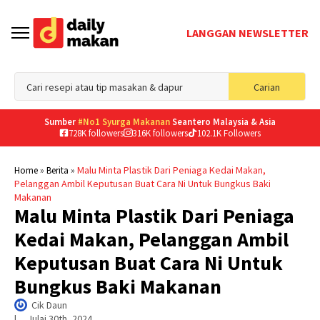
LANGGAN NEWSLETTER
Sea
Carian
for
Sumber
#No1 Syurga Makanan
Seantero Malaysia & Asia
728K followers
316K followers
102.1K Followers
»
»
Malu Minta Plastik Dari Peniaga Kedai Makan,
Home
Berita
Pelanggan Ambil Keputusan Buat Cara Ni Untuk Bungkus Baki
Makanan
Malu Minta Plastik Dari Peniaga
Kedai Makan, Pelanggan Ambil
Keputusan Buat Cara Ni Untuk
Bungkus Baki Makanan
Cik Daun
|     
Julai 30th, 2024