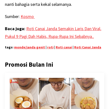
nanti bahagia serta kekal selamanya.
Sumber:
Kosmo
Baca juga:
Roti Canai Janda Semakin Laris Dan Viral,
Pukul 9 Pagi Dah Habis, Rupa-Rupa Ini Sebabnya..
tags:
monde/janda genit
|
roti
|
Roti canai
|
Roti Canai Janda
Promosi Bulan Ini