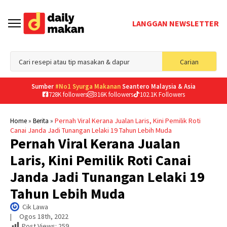
LANGGAN NEWSLETTER
Sea
Carian
for
Sumber
#No1 Syurga Makanan
Seantero Malaysia & Asia
728K followers
316K followers
102.1K Followers
»
»
Pernah Viral Kerana Jualan Laris, Kini Pemilik Roti
Home
Berita
Canai Janda Jadi Tunangan Lelaki 19 Tahun Lebih Muda
Pernah Viral Kerana Jualan
Laris, Kini Pemilik Roti Canai
Janda Jadi Tunangan Lelaki 19
Tahun Lebih Muda
Cik Lawa
|     
Ogos 18th, 2022
Post Views:
259