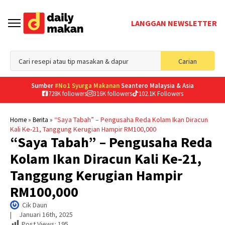
LANGGAN NEWSLETTER
Sea
Carian
for
Sumber
#No1 Syurga Makanan
Seantero Malaysia & Asia
728K followers
316K followers
102.1K Followers
»
»
“Saya Tabah” – Pengusaha Reda Kolam Ikan Diracun
Home
Berita
Kali Ke-21, Tanggung Kerugian Hampir RM100,000
“Saya Tabah” – Pengusaha Reda
Kolam Ikan Diracun Kali Ke-21,
Tanggung Kerugian Hampir
RM100,000
Cik Daun
|     
Januari 16th, 2025
Post Views:
195