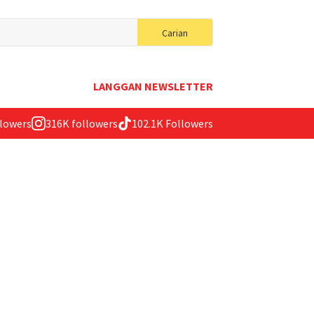
Search
Carian
for:
LANGGAN NEWSLETTER
llowers
316K followers
102.1K Followers