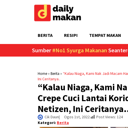
BERITA
RESIPI
TEMPAT MAKAN
Sumber
#No1 Syurga Makanan
Seanter
»
»
“Kalau Niaga, Kami Nak Jadi Macam Han
Home
Berita
Ini Ceritanya..
“Kalau Niaga, Kami Na
Crepe Cuci Lantai Kori
Netizen, Ini Ceritanya.
Cik Daun
|     
Ogos 1st, 2022
Post Views:
124
Kategori:
Berita