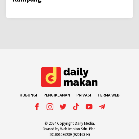
HUBUNGI
PENGIKLANAN
PRIVASI
TERMA WEB
© 2024 Copyright Daily Media.
Owned by Web Impian Sdn. Bhd.
201001036239 (920163-H)