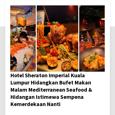
Hotel Sheraton Imperial Kuala
Lumpur Hidangkan Bufet Makan
Malam Mediterranean Seafood &
Hidangan Istimewa Sempena
Kemerdekaan Nanti