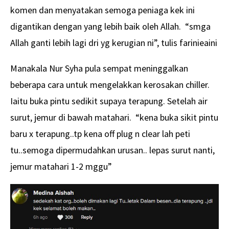
komen dan menyatakan semoga peniaga kek ini
digantikan dengan yang lebih baik oleh Allah. “smga
Allah ganti lebih lagi dri yg kerugian ni”, tulis farinieaini
Manakala Nur Syha pula sempat meninggalkan
beberapa cara untuk mengelakkan kerosakan chiller.
Iaitu buka pintu sedikit supaya terapung. Setelah air
surut, jemur di bawah matahari. “kena buka sikit pintu
baru x terapung..tp kena off plug n clear lah peti
tu..semoga dipermudahkan urusan.. lepas surut nanti,
jemur matahari 1-2 mggu”