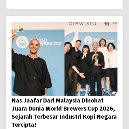
Nas Jaafar Dari Malaysia Dinobat
Juara Dunia World Brewers Cup 2026,
Sejarah Terbesar Industri Kopi Negara
Tercipta!