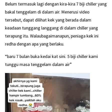
Belum termasuk lagi dengan kira-kira 7 biji chiller yang
bakal tenggelam di dalam air. Menerusi video
tersebut, dapat dilihat kek yang berada dalam
keadaan tunggang langgang di dalam chiller yang
terapung itu. Walaubagaimanapun, peniaga kek ini
redha dengan apa yang berlaku.
“baru 7 bulan buka kedai kat sini. 5 biji chiller kami
tunggu masa tenggelam dalam air”