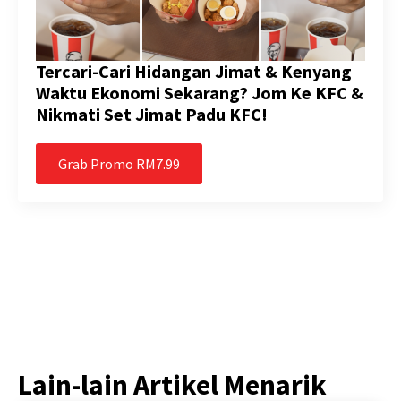
Tercari-Cari Hidangan Jimat & Kenyang
Waktu Ekonomi Sekarang? Jom Ke KFC &
Nikmati Set Jimat Padu KFC!
Grab Promo RM7.99
Lain-lain Artikel Menarik