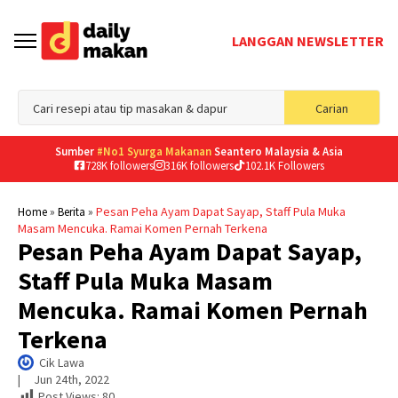
LANGGAN NEWSLETTER
Sea
Carian
for
Sumber
#No1 Syurga Makanan
Seantero Malaysia & Asia
728K followers
316K followers
102.1K Followers
»
»
Pesan Peha Ayam Dapat Sayap, Staff Pula Muka
Home
Berita
Masam Mencuka. Ramai Komen Pernah Terkena
Pesan Peha Ayam Dapat Sayap,
Staff Pula Muka Masam
Mencuka. Ramai Komen Pernah
Terkena
Cik Lawa
|     
Jun 24th, 2022
Post Views:
80