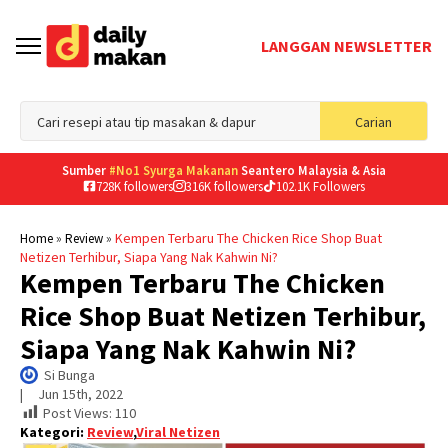
LANGGAN NEWSLETTER
Sea
Carian
for
Sumber
#No1 Syurga Makanan
Seantero Malaysia & Asia
728K followers
316K followers
102.1K Followers
»
»
Kempen Terbaru The Chicken Rice Shop Buat
Home
Review
Netizen Terhibur, Siapa Yang Nak Kahwin Ni?
Kempen Terbaru The Chicken
Rice Shop Buat Netizen Terhibur,
Siapa Yang Nak Kahwin Ni?
Si Bunga
|     
Jun 15th, 2022
Post Views:
110
Kategori:
Review
,
Viral Netizen