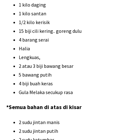
1 kilo daging
1 kilo santan
1/2 kilo kerisik
15 biji cili kering.. goreng dulu
4 barang serai
Halia
Lengkuas,
2 atau 3 biji bawang besar
5 bawang putih
4 biji buah keras
Gula Melaka secukup rasa
*Semua bahan di atas di kisar
2 sudu jintan manis
2 sudu jintan putih
2 sudu ketumbar