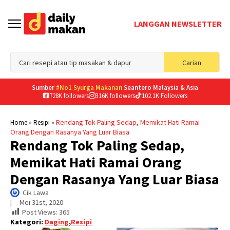
LANGGAN NEWSLETTER
Sea
Carian
for
Sumber
#No1 Syurga Makanan
Seantero Malaysia & Asia
728K followers
316K followers
102.1K Followers
»
»
Rendang Tok Paling Sedap, Memikat Hati Ramai
Home
Resipi
Orang Dengan Rasanya Yang Luar Biasa
Rendang Tok Paling Sedap,
Memikat Hati Ramai Orang
Dengan Rasanya Yang Luar Biasa
Cik Lawa
|     
Mei 31st, 2020
Post Views:
365
Kategori:
Daging
,
Resipi