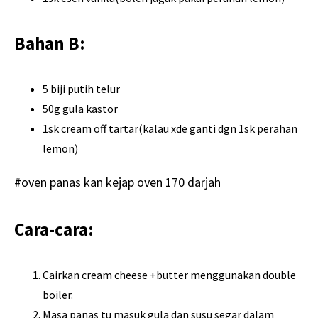
Bahan B:
5 biji putih telur
50g gula kastor
1sk cream off tartar(kalau xde ganti dgn 1sk perahan
lemon)
#oven panas kan kejap oven 170 darjah
Cara-cara:
Cairkan cream cheese +butter menggunakan double
boiler.
Masa panas tu masuk gula dan susu segar dalam