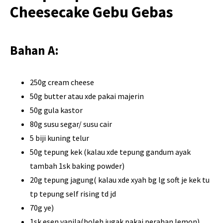
Cheesecake Gebu Gebas
Bahan A:
250g cream cheese
50g butter atau xde pakai majerin
50g gula kastor
80g susu segar/ susu cair
5 biji kuning telur
50g tepung kek (kalau xde tepung gandum ayak
tambah 1sk baking powder)
20g tepung jagung( kalau xde xyah bg lg soft je kek tu
tp tepung self rising td jd
70g ye)
1sk esen vanila(boleh jugak pakai perahan lemon)