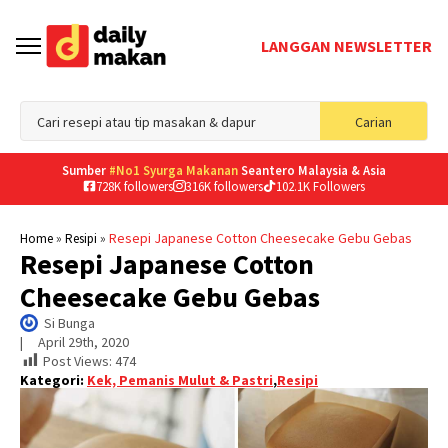
LANGGAN NEWSLETTER
Sea
Carian
for
Sumber
#No1 Syurga Makanan
Seantero Malaysia & Asia
728K followers
316K followers
102.1K Followers
»
»
Resepi Japanese Cotton Cheesecake Gebu Gebas
Home
Resipi
Resepi Japanese Cotton
Cheesecake Gebu Gebas
Si Bunga
|     
April 29th, 2020
Post Views:
474
Kategori:
Kek, Pemanis Mulut & Pastri
,
Resipi