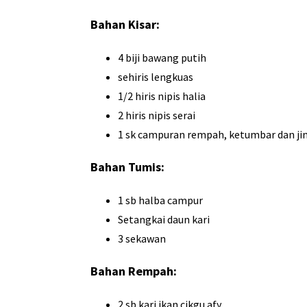
Bahan Kisar:
4 biji bawang putih
sehiris lengkuas
1/2 hiris nipis halia
2 hiris nipis serai
1 sk campuran rempah, ketumbar dan ji
Bahan Tumis:
1 sb halba campur
Setangkai daun kari
3 sekawan
Bahan Rempah:
2 sb kari ikan cikgu afy