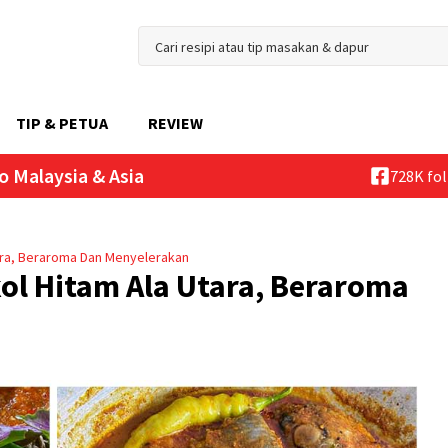
TIP & PETUA
REVIEW
o Malaysia & Asia
728K fo
tara, Beraroma Dan Menyelerakan
kol Hitam Ala Utara, Beraroma