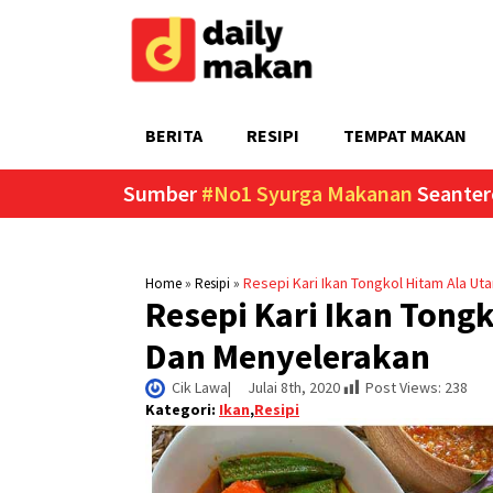
BERITA
RESIPI
TEMPAT MAKAN
Sumber
#No1 Syurga Makanan
Seanter
»
»
Resepi Kari Ikan Tongkol Hitam Ala U
Home
Resipi
Resepi Kari Ikan Tong
Dan Menyelerakan
Cik Lawa
|     
Julai 8th, 2020
Post Views:
238
Kategori:
Ikan
,
Resipi