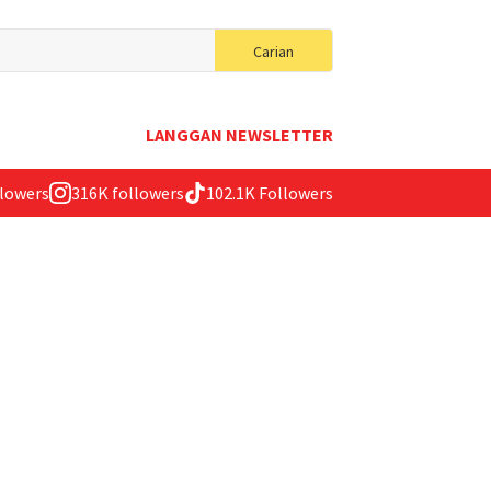
Search
Carian
for:
LANGGAN NEWSLETTER
llowers
316K followers
102.1K Followers