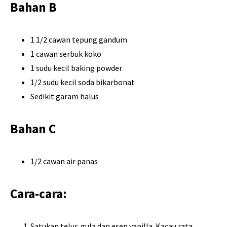
Bahan B
1 1/2 cawan tepung gandum
1 cawan serbuk koko
1 sudu kecil baking powder
1/2 sudu kecil soda bikarbonat
Sedikit garam halus
Bahan C
1/2 cawan air panas
Cara-cara:
Satukan telur, gula dan esen vanilla. Kacau rata