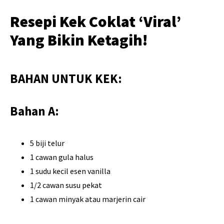
Resepi Kek Coklat ‘Viral’
Yang Bikin Ketagih!
BAHAN UNTUK KEK:
Bahan A:
5 biji telur
1 cawan gula halus
1 sudu kecil esen vanilla
1/2 cawan susu pekat
1 cawan minyak atau marjerin cair