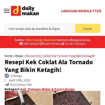
LANGGAN NEWSLETTER
Sea
Carian
for
Sumber
#No1 Syurga Makanan
Seantero Malaysia & Asia
728K followers
316K followers
102.1K Followers
»
»
Resepi Kek Coklat Ala Tornado Yang Bikin Ketagih!
Home
Resipi
Resepi Kek Coklat Ala Tornado
Yang Bikin Ketagih!
Si Bunga
|     
April 19th, 2020
Post Views:
581
Kategori:
Kek, Pemanis Mulut & Pastri
,
Resipi