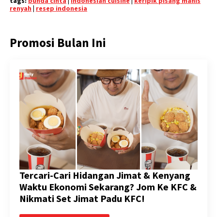
tags:
bunda cinta
|
indonesian cuisine
|
keripik pisang manis
renyah
|
resep indonesia
Promosi Bulan Ini
Tercari-Cari Hidangan Jimat & Kenyang
Waktu Ekonomi Sekarang? Jom Ke KFC &
Nikmati Set Jimat Padu KFC!