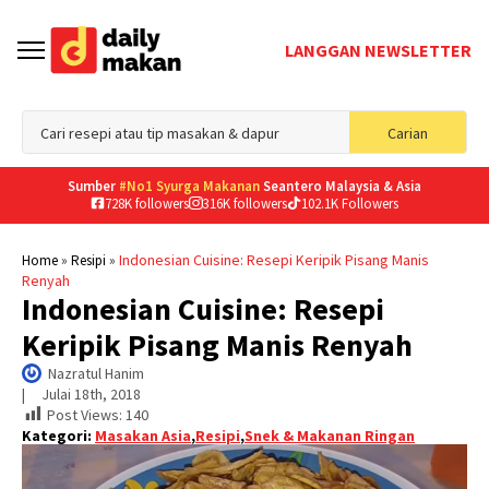
LANGGAN NEWSLETTER
Sea
Carian
for
Sumber
#No1 Syurga Makanan
Seantero Malaysia & Asia
728K followers
316K followers
102.1K Followers
»
»
Indonesian Cuisine: Resepi Keripik Pisang Manis
Home
Resipi
Renyah
Indonesian Cuisine: Resepi
Keripik Pisang Manis Renyah
Nazratul Hanim
|     
Julai 18th, 2018
Post Views:
140
Kategori:
Masakan Asia
,
Resipi
,
Snek & Makanan Ringan