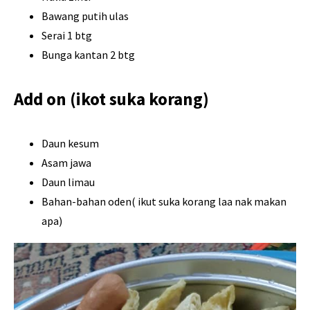
Bawang putih ulas
Serai 1 btg
Bunga kantan 2 btg
Add on (ikot suka korang)
Daun kesum
Asam jawa
Daun limau
Bahan-bahan oden( ikut suka korang laa nak makan
apa)