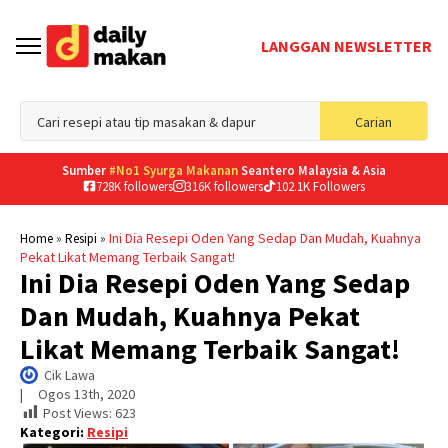
LANGGAN NEWSLETTER
Sea
Carian
for
Sumber
#No1 Syurga Makanan
Seantero Malaysia & Asia
728K followers
316K followers
102.1K Followers
»
»
Ini Dia Resepi Oden Yang Sedap Dan Mudah, Kuahnya
Home
Resipi
Pekat Likat Memang Terbaik Sangat!
Ini Dia Resepi Oden Yang Sedap
Dan Mudah, Kuahnya Pekat
Likat Memang Terbaik Sangat!
Cik Lawa
|     
Ogos 13th, 2020
Post Views:
623
Kategori:
Resipi