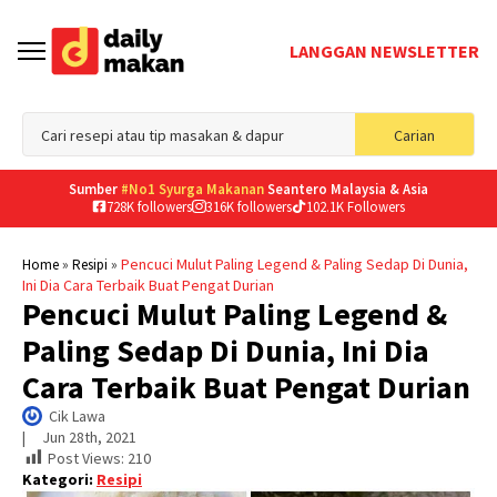
LANGGAN NEWSLETTER
Sea
Carian
for
Sumber
#No1 Syurga Makanan
Seantero Malaysia & Asia
728K followers
316K followers
102.1K Followers
»
»
Pencuci Mulut Paling Legend & Paling Sedap Di Dunia,
Home
Resipi
Ini Dia Cara Terbaik Buat Pengat Durian
Pencuci Mulut Paling Legend &
Paling Sedap Di Dunia, Ini Dia
Cara Terbaik Buat Pengat Durian
Cik Lawa
|     
Jun 28th, 2021
Post Views:
210
Kategori:
Resipi