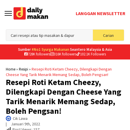
LANGGAN NEWSLETTER
Sea
Carian
for
Sumber
#No1 Syurga Makanan
Seantero Malaysia & Asia
728K followers
316K followers
102.1K Followers
»
»
Resepi Roti Ketam Cheezy, Dilengkapi Dengan
Home
Resipi
Cheese Yang Tarik Menarik Memang Sedap, Boleh Pengsan!
Resepi Roti Ketam Cheezy,
Dilengkapi Dengan Cheese Yang
Tarik Menarik Memang Sedap,
Boleh Pengsan!
Cik Lawa
|     
Januari 9th, 2022
Post Views:
157