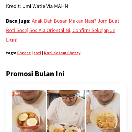
Kredit: Umi Watie Via MAHN
Baca juga:
Anak Dah Bosan Makan Nasi? Jom Buat
Roti Sosej Sos Ala Oriental Ni, Confirm Sekejap Je
Licin!
tags:
Cheese
|
roti
|
Roti Ketam Chezzy
Promosi Bulan Ini