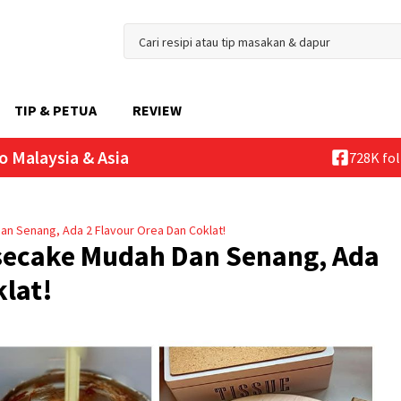
TIP & PETUA
REVIEW
o Malaysia & Asia
728K fo
n Senang, Ada 2 Flavour Orea Dan Coklat!
secake Mudah Dan Senang, Ada
klat!