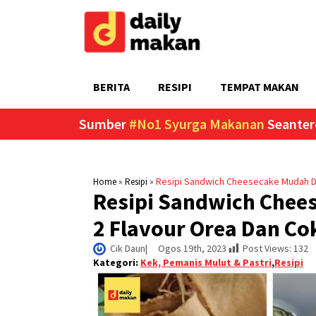
BERITA
RESIPI
TEMPAT MAKAN
Sumber
#No1 Syurga Makanan
Seanter
»
»
Resipi Sandwich Cheesecake Mudah Da
Home
Resipi
Resipi Sandwich Chee
2 Flavour Orea Dan Co
Cik Daun
|     
Ogos 19th, 2023
Post Views:
132
Kategori:
Kek, Pemanis Mulut & Pastri
,
Resipi