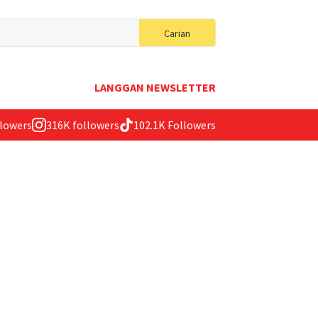
Search
Carian
for:
LANGGAN NEWSLETTER
llowers
316K followers
102.1K Followers