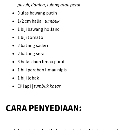
puyuh, daging, tulang atau perut
3 ulas bawang putih
1/2 cm halia |
tumbuk
1 biji bawang holland
1 biji tomato
2 batang saderi
2 batang serai
3 helai daun limau purut
1 biji perahan limau nipis
1 biji lobak
Cili api |
tumbuk kasar
CARA PENYEDIAAN: