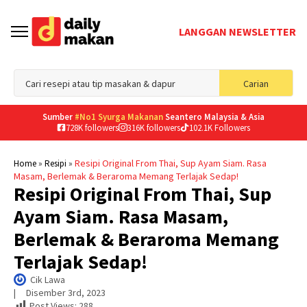
LANGGAN NEWSLETTER
Sea
Carian
for
Sumber
#No1 Syurga Makanan
Seantero Malaysia & Asia
728K followers
316K followers
102.1K Followers
»
»
Resipi Original From Thai, Sup Ayam Siam. Rasa
Home
Resipi
Masam, Berlemak & Beraroma Memang Terlajak Sedap!
Resipi Original From Thai, Sup
Ayam Siam. Rasa Masam,
Berlemak & Beraroma Memang
Terlajak Sedap!
Cik Lawa
|     
Disember 3rd, 2023
Post Views:
288