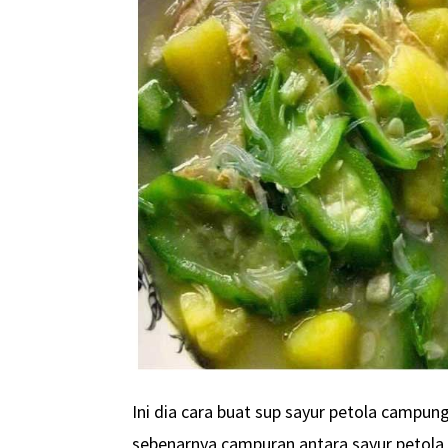
Ini dia cara buat sup sayur petola campu
sebenarnya campuran antara sayur petola 