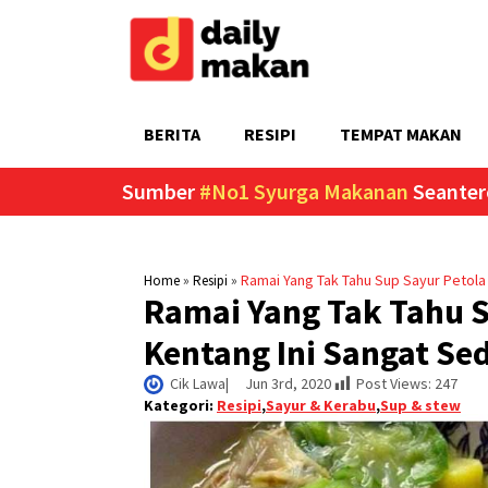
BERITA
RESIPI
TEMPAT MAKAN
Sumber
#No1 Syurga Makanan
Seanter
»
»
Ramai Yang Tak Tahu Sup Sayur Petola
Home
Resipi
Ramai Yang Tak Tahu 
Kentang Ini Sangat Se
Cik Lawa
|     
Jun 3rd, 2020
Post Views:
247
Kategori:
Resipi
,
Sayur & Kerabu
,
Sup & stew