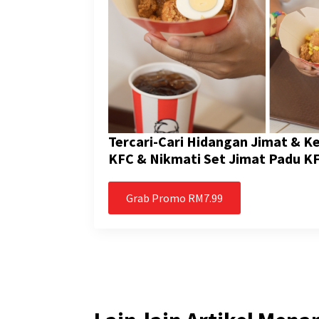
Tercari-Cari Hidangan Jimat & 
KFC & Nikmati Set Jimat Padu K
Grab Promo RM7.99