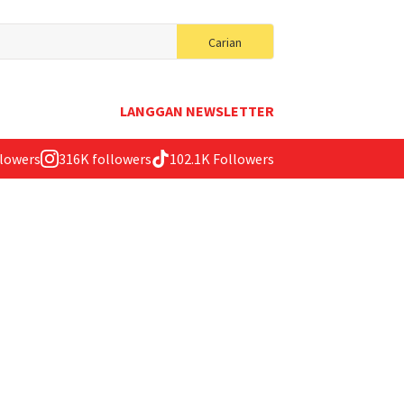
Search
Carian
for:
LANGGAN NEWSLETTER
llowers
316K followers
102.1K Followers