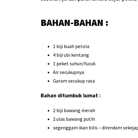
BAHAN-BAHAN :
1 biji buah petola
4 biji ubi kentang
1 peket suhun/fucuk
Air secukupnya
Garam secukup rasa
Bahan ditumbuk lumat :
2 biji bawang merah
2 ulas bawang putih
segenggam ikan bilis – direndam sekeja